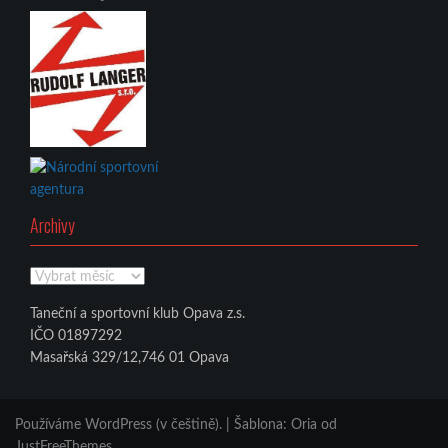
Archivy
Archivy
Taneční a sportovní klub Opava z.s.
IČO 01897292
Masařská 329/12,746 01 Opava
Používáme WordPress (v češtině).
|
Šablona:
Oria
od
JustFreeThemes.