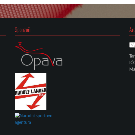
Sponzoři
Ar
Ar
Tan
IČ
Ma