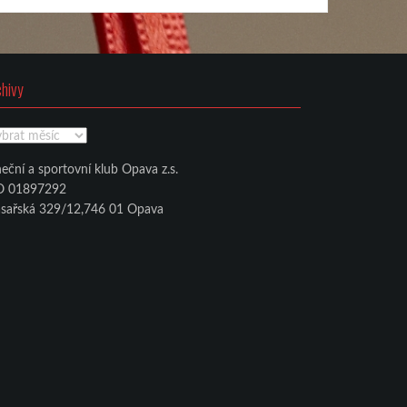
chivy
chivy
eční a sportovní klub Opava z.s.
O 01897292
sařská 329/12,746 01 Opava