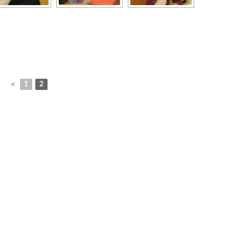
◄
1
2